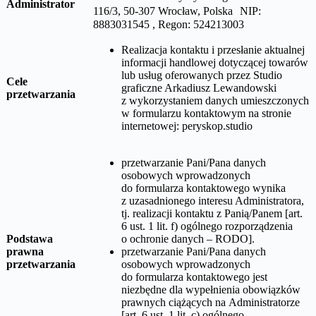
Administrator
116/3, 50-307 Wrocław, Polska NIP:
8883031545 , Regon: 524213003
Realizacja kontaktu i przesłanie aktualnej
informacji handlowej dotyczącej towarów
lub usług oferowanych przez
Studio
Cele
graficzne Arkadiusz Lewandowski
przetwarzania
z wykorzystaniem danych umieszczonych
w formularzu kontaktowym na stronie
internetowej:
peryskop.studio
przetwarzanie Pani/Pana danych
osobowych wprowadzonych
do formularza kontaktowego wynika
z uzasadnionego interesu Administratora,
tj. realizacji kontaktu z Panią/Panem [art.
6 ust. 1 lit. f) ogólnego rozporządzenia
Podstawa
o ochronie danych – RODO].
prawna
przetwarzanie Pani/Pana danych
przetwarzania
osobowych wprowadzonych
do formularza kontaktowego jest
niezbędne dla wypełnienia obowiązków
prawnych ciążących na Administratorze
[art. 6 ust. 1 lit. c) ogólnego