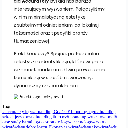
dla
Accurately
był dla nas bardzo
interesującym wyzwaniem. Połączyliśmy
w nim minimalistyczną estetykę
z subtelnymi odniesieniami do lokalnej
tożsamości oraz specyfiki branży
tłumaczeniowej.
Efekt końcowy? Spójna, profesjonalna
i elastyczna identyfikacja, która wspiera
wizerunek marki i umożliwia prowadzenie
komunikacji w sposób nowoczesny,
dynamiczny i z charakterem.
Tagi
#
accurately logo
#
branding Gdańsk
#
branding logo
#
branding
szkoła językowa
#
branding tłumacz
#
branding wrocław
#
brief
#
case study barnding
#
case study logo
#
cechy logo
#
czarna
wizytówka
#
dobre logo
#
Ekopapier wizytówka
#
ekowizytówki