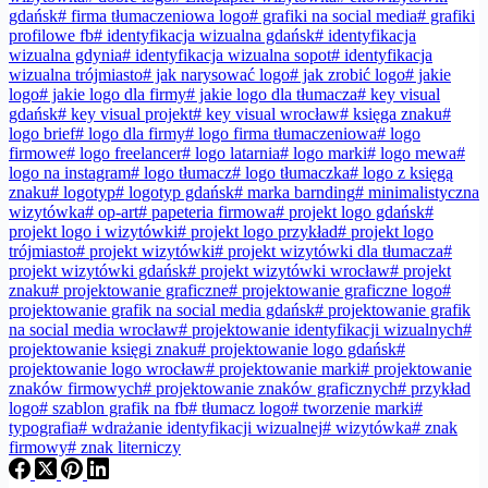
gdańsk
#
firma tłumaczeniowa logo
#
grafiki na social media
#
grafiki
profilowe fb
#
identyfikacja wizualna gdańsk
#
identyfikacja
wizualna gdynia
#
identyfikacja wizualna sopot
#
identyfikacja
wizualna trójmiasto
#
jak narysować logo
#
jak zrobić logo
#
jakie
logo
#
jakie logo dla firmy
#
jakie logo dla tłumacza
#
key visual
gdańsk
#
key visual projekt
#
key visual wrocław
#
księga znaku
#
logo brief
#
logo dla firmy
#
logo firma tłumaczeniowa
#
logo
firmowe
#
logo freelancer
#
logo latarnia
#
logo marki
#
logo mewa
#
logo na instagram
#
logo tłumacz
#
logo tłumaczka
#
logo z księgą
znaku
#
logotyp
#
logotyp gdańsk
#
marka barnding
#
minimalistyczna
wizytówka
#
op-art
#
papeteria firmowa
#
projekt logo gdańsk
#
projekt logo i wizytówki
#
projekt logo przykład
#
projekt logo
trójmiasto
#
projekt wizytówki
#
projekt wizytówki dla tłumacza
#
projekt wizytówki gdańsk
#
projekt wizytówki wrocław
#
projekt
znaku
#
projektowanie graficzne
#
projektowanie graficzne logo
#
projektowanie grafik na social media gdańsk
#
projektowanie grafik
na social media wrocław
#
projektowanie identyfikacji wizualnych
#
projektowanie księgi znaku
#
projektowanie logo gdańsk
#
projektowanie logo wrocław
#
projektowanie marki
#
projektowanie
znaków firmowych
#
projektowanie znaków graficznych
#
przykład
logo
#
szablon grafik na fb
#
tłumacz logo
#
tworzenie marki
#
typografia
#
wdrażanie identyfikacji wizualnej
#
wizytówka
#
znak
firmowy
#
znak literniczy