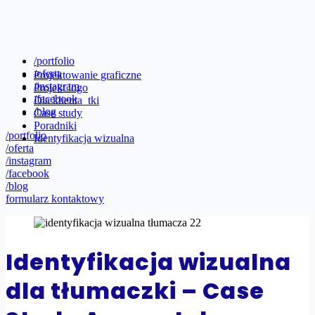
/portfolio
/oferta
Projektowanie graficzne
/instagram
Projekt logo
/facebook
Dla klienta_tki
/blog
Case study
Poradniki
/portfolio
Identyfikacja wizualna
/oferta
/instagram
/facebook
/blog
formularz kontaktowy
Identyfikacja wizualna
dla tłumaczki – Case