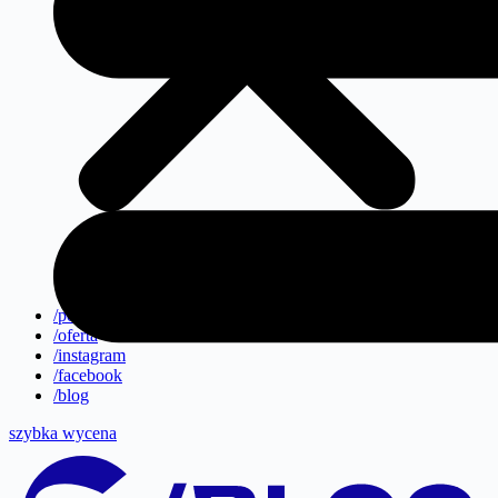
/portfolio
/oferta
/instagram
/facebook
/blog
szybka wycena