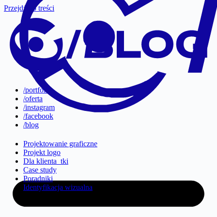
Przejdź do treści
/portfolio
/oferta
/instagram
/facebook
/blog
Projektowanie graficzne
Projekt logo
Dla klienta_tki
Case study
Poradniki
Identyfikacja wizualna