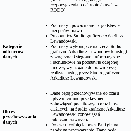
rozporządzenia o ochronie danych –
RODO].
Podmioty upoważnione na podstawie
przepisów prawa.
Pracownicy
Studio graficzne Arkadiusz
Lewandowski
Kategorie
Podmioty wykonujące na rzecz
Studio
odbiorców
graficzne Arkadiusz Lewandowski
usługi
danych
zewnętrzne: księgowe, informatyczne
i rachunkowe na podstawie odrębnej
umowy, wymagane do prawidłowej
realizacji usług przez
Studio graficzne
Arkadiusz Lewandowski
Dane będą przechowywane do czasu
upływu terminu przedawnienia
zobowiązań podatkowych oraz innych
ciążących na
Studio graficzne Arkadiusz
Okres
Lewandowski
zobowiązań
przechowywania
publicznoprawnych.
danych
Do czasu cofnięcia przez Panią/Pana
zgody na przetwarzanie. Dane będą