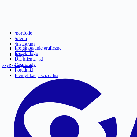
/portfolio
/oferta
/instagram
Projektowanie graficzne
/facebook
Projekt logo
/blog
Dla klienta_tki
Case study
szybka wycena
Poradniki
Identyfikacja wizualna