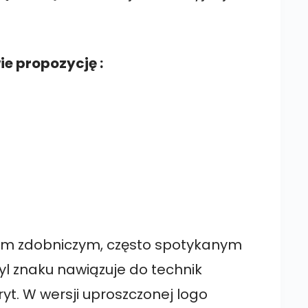
e propozycję :
em zdobniczym, często spotykanym
l znaku nawiązuje do technik
oryt. W wersji uproszczonej logo