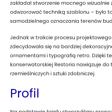
zakładał stworzenie mocnego wizualnie 
odwzorować techniką szablonu – było to
samodzielnego oznaczania terenów budo
Jednak w trakcie procesu projektowego 
zdecydowała się na bardziej dekoracyjn
ornamentami i typografią retro. Dzięki t
konserwatorskiej Restoria nawiązuje do
rzemieślniczych i sztuki zdobniczej.
Profil
Na podstawie briefu stworzyliśmy prop