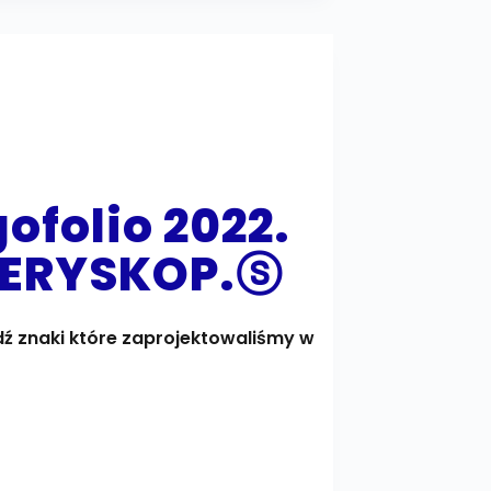
gofolio 2022.
 PERYSKOP.ⓢ
ź znaki które zaprojektowaliśmy w