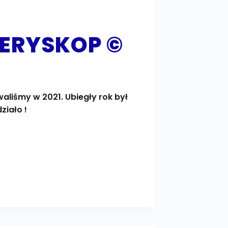
PERYSKOP ©
waliśmy w 2021. Ubiegły rok był
ziało !