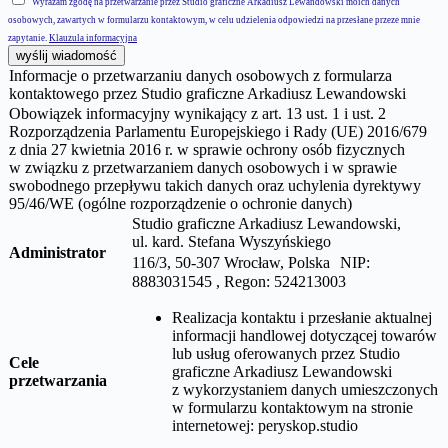
Wyrażam zgodę na przetwarzanie przez Studio graficzne Arkadiusz Lewandowski moich danych
osobowych, zawartych w formularzu kontaktowym, w celu udzielenia odpowiedzi na przesłane przeze mnie
zapytanie.
Klauzula informacyjna
wyślij wiadomość
Informacje o przetwarzaniu danych osobowych z formularza
kontaktowego przez Studio graficzne Arkadiusz Lewandowski
Obowiązek informacyjny wynikający z art. 13 ust. 1 i ust. 2
Rozporządzenia Parlamentu Europejskiego i Rady (UE) 2016/679
z dnia 27 kwietnia 2016 r. w sprawie ochrony osób fizycznych
w związku z przetwarzaniem danych osobowych i w sprawie
swobodnego przepływu takich danych oraz uchylenia dyrektywy
95/46/WE (ogólne rozporządzenie o ochronie danych)
Studio graficzne Arkadiusz Lewandowski,
ul.
kard. Stefana Wyszyńskiego
Administrator
116/3, 50-307 Wrocław, Polska NIP:
8883031545 , Regon: 524213003
Realizacja kontaktu i przesłanie aktualnej
informacji handlowej dotyczącej towarów
lub usług oferowanych przez
Studio
Cele
graficzne Arkadiusz Lewandowski
przetwarzania
z wykorzystaniem danych umieszczonych
w formularzu kontaktowym na stronie
internetowej:
peryskop.studio