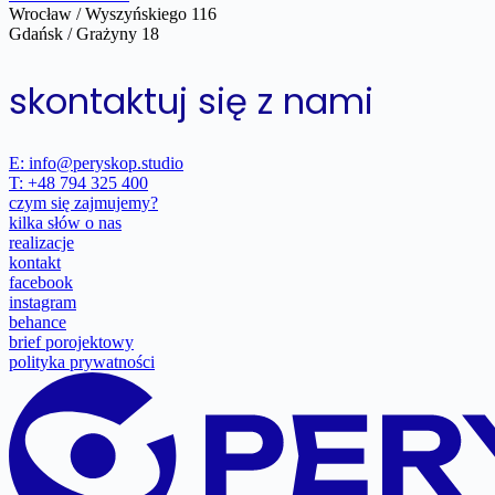
Wrocław / Wyszyńskiego 116
Gdańsk / Grażyny 18
skontaktuj się z nami
E: info@peryskop.studio
T: +48 794 325 400
czym się zajmujemy?
kilka słów o nas
realizacje
kontakt
facebook
instagram
behance
brief porojektowy
polityka prywatności