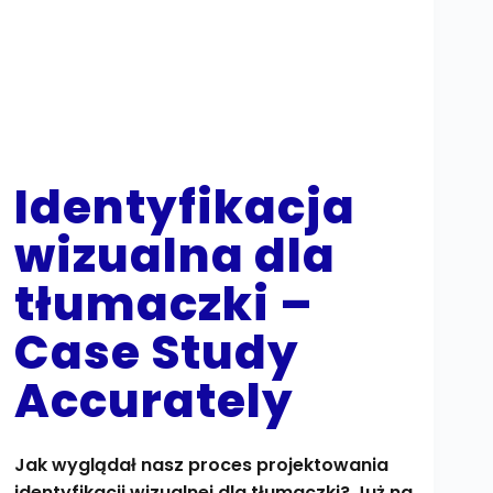
Identyfikacja
wizualna dla
tłumaczki –
Case Study
Accurately
Jak wyglądał nasz proces projektowania
identyfikacji wizualnej dla tłumaczki? Już na