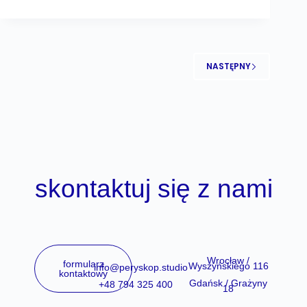
NASTĘPNY
skontaktuj się z nami
Wrocław /
formularz
Wyszyńskiego 116
info@peryskop.studio
kontaktowy
Gdańsk / Grażyny
+48 794 325 400
18