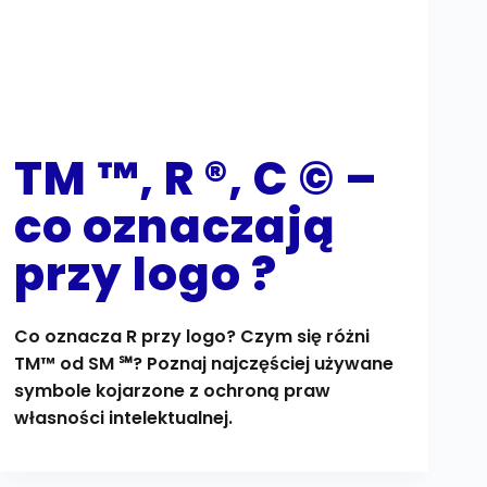
TM ™, R ®, C © –
co oznaczają
przy logo ?
Co oznacza R przy logo? Czym się różni
TM™ od SM ℠? Poznaj najczęściej używane
symbole kojarzone z ochroną praw
własności intelektualnej.