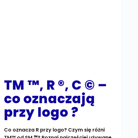
TM ™, R ®, C © –
co oznaczają
przy logo ?
Co oznacza R przy logo? Czym się różni
TM™ od SM ℠? Poznaj najczęściej używane