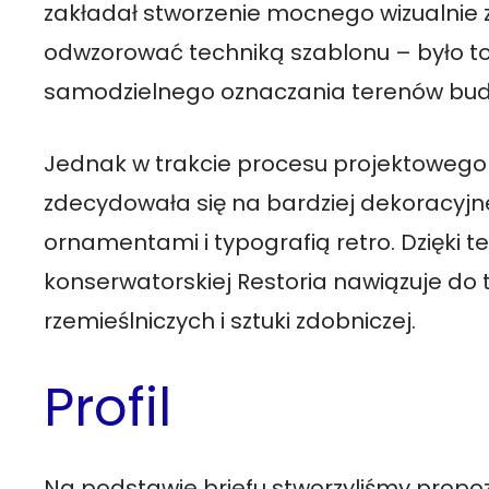
zakładał stworzenie mocnego wizualnie 
odwzorować techniką szablonu – było to
samodzielnego oznaczania terenów budo
Jednak w trakcie procesu projektowego 
zdecydowała się na bardziej dekoracyjn
ornamentami i typografią retro. Dzięki t
konserwatorskiej Restoria nawiązuje do
rzemieślniczych i sztuki zdobniczej.
Profil
Na podstawie briefu stworzyliśmy prop