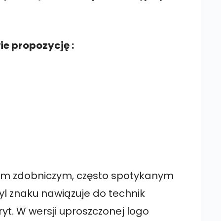
e propozycję :
em zdobniczym, często spotykanym
l znaku nawiązuje do technik
oryt. W wersji uproszczonej logo