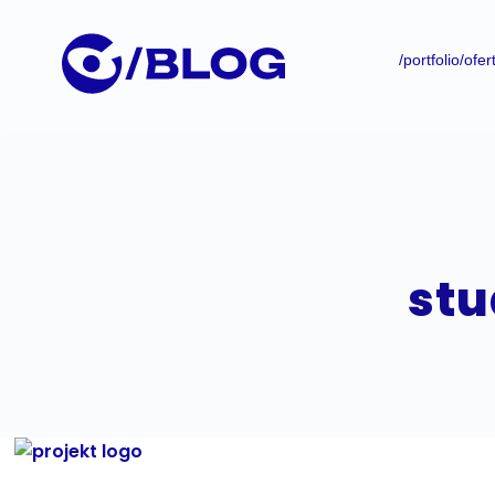
P
r
/portfolio
/ofer
z
e
j
d
ź
d
o
t
stu
r
e
ś
c
i