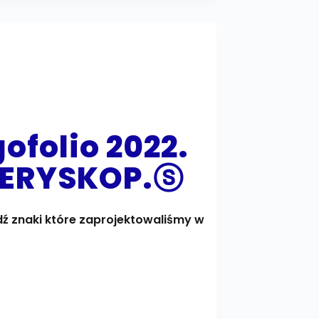
gofolio 2022.
 PERYSKOP.ⓢ
ź znaki które zaprojektowaliśmy w