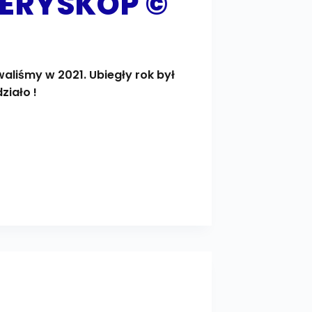
PERYSKOP ©
waliśmy w 2021. Ubiegły rok był
ziało !