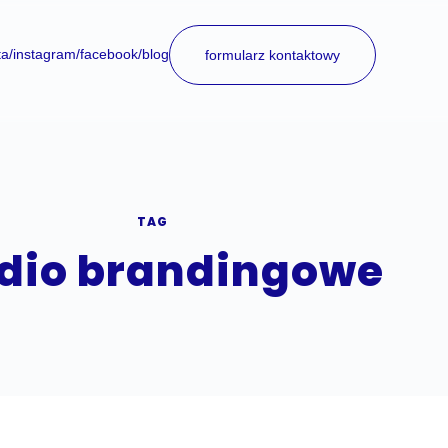
ta
/instagram
/facebook
/blog
formularz kontaktowy
TAG
dio brandingowe