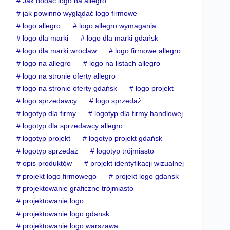
#
Jak dodać logo na allegro
#
jak powinno wyglądać logo firmowe
#
logo allegro
#
logo allegro wymagania
#
logo dla marki
#
logo dla marki gdańsk
#
logo dla marki wrocław
#
logo firmowe allegro
#
logo na allegro
#
logo na listach allegro
#
logo na stronie oferty allegro
#
logo na stronie oferty gdańsk
#
logo projekt
#
logo sprzedawcy
#
logo sprzedaż
#
logotyp dla firmy
#
logotyp dla firmy handlowej
#
logotyp dla sprzedawcy allegro
#
logotyp projekt
#
logotyp projekt gdańsk
#
logotyp sprzedaż
#
logotyp trójmiasto
#
opis produktów
#
projekt identyfikacji wizualnej
#
projekt logo firmowego
#
projekt logo gdansk
#
projektowanie graficzne trójmiasto
#
projektowanie logo
#
projektowanie logo gdansk
#
projektowanie logo warszawa