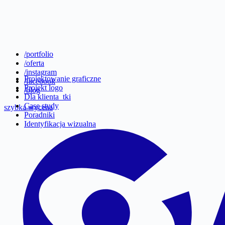
/portfolio
/oferta
/instagram
Projektowanie graficzne
/facebook
Projekt logo
/blog
Dla klienta_tki
Case study
szybka wycena
Poradniki
Identyfikacja wizualna