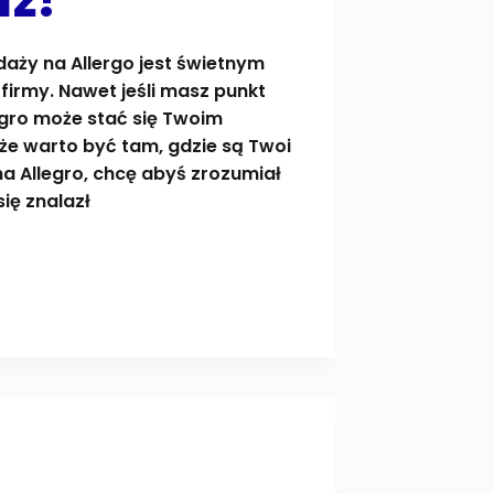
aż?
daży na Allergo jest świetnym
firmy. Nawet jeśli masz punkt
egro może stać się Twoim
e warto być tam, gdzie są Twoi
na Allegro, chcę abyś zrozumiał
ię znalazł