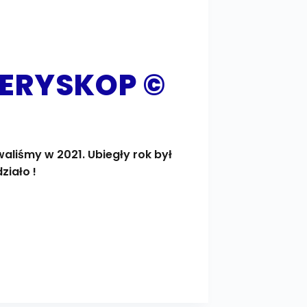
PERYSKOP ©
waliśmy w 2021. Ubiegły rok był
ziało !