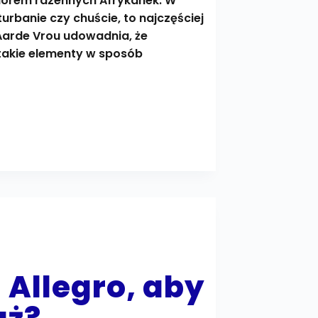
ubiorem rdzennych Afrykanek. W
urbanie czy chuście, to najczęściej
 Aarde Vrou udowadnia, że
ć takie elementy w sposób
 Allegro, aby