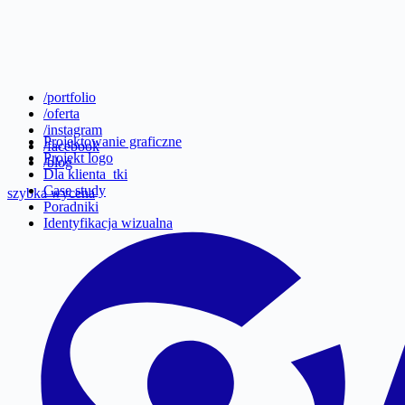
/portfolio
/oferta
/instagram
Projektowanie graficzne
/facebook
Projekt logo
/blog
Dla klienta_tki
Case study
szybka wycena
Poradniki
Identyfikacja wizualna