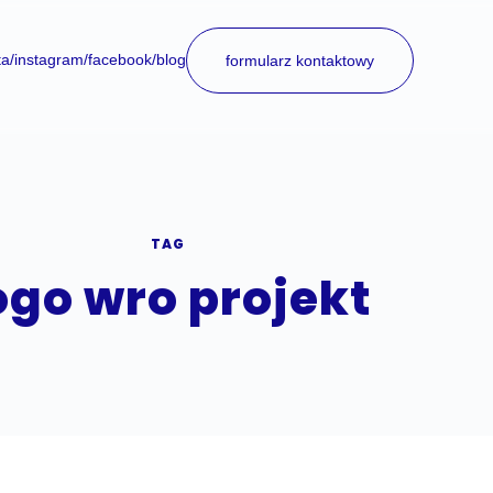
ta
/instagram
/facebook
/blog
formularz kontaktowy
TAG
ogo wro projekt