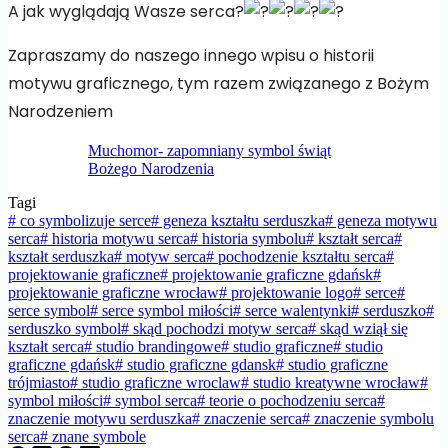
A jak wyglądają Wasze serca?
Zapraszamy do naszego innego wpisu o historii
motywu graficznego, tym razem związanego z Bożym
Narodzeniem
Muchomor- zapomniany symbol świąt
Bożego Narodzenia
Tagi
#
co symbolizuje serce
#
geneza kształtu serduszka
#
geneza motywu
serca
#
historia motywu serca
#
historia symbolu
#
kształt serca
#
kształt serduszka
#
motyw serca
#
pochodzenie kształtu serca
#
projektowanie graficzne
#
projektowanie graficzne gdańsk
#
projektowanie graficzne wrocław
#
projektowanie logo
#
serce
#
serce symbol
#
serce symbol miłości
#
serce walentynki
#
serduszko
#
serduszko symbol
#
skąd pochodzi motyw serca
#
skąd wziął się
kształt serca
#
studio brandingowe
#
studio graficzne
#
studio
graficzne gdańsk
#
studio graficzne gdansk
#
studio graficzne
trójmiasto
#
studio graficzne wroclaw
#
studio kreatywne wrocław
#
symbol miłości
#
symbol serca
#
teorie o pochodzeniu serca
#
znaczenie motywu serduszka
#
znaczenie serca
#
znaczenie symbolu
serca
#
znane symbole