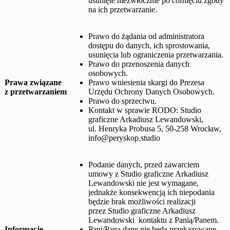
usunięte niezwłocznie po cofnięciu zgody
na ich przetwarzanie.
Prawo do żądania od administratora
dostępu do danych, ich sprostowania,
usunięcia lub ograniczenia przetwarzania.
Prawo do przenoszenia danych
osobowych.
Prawa związane
Prawo wniesienia skargi do Prezesa
z przetwarzaniem
Urzędu Ochrony Danych Osobowych.
Prawo do sprzeciwu.
Kontakt w sprawie RODO:
Studio
graficzne Arkadiusz Lewandowski,
ul. Henryka Probusa 5, 50-258 Wrocław
,
info@peryskop.studio
Podanie danych, przed zawarciem
umowy z
Studio graficzne Arkadiusz
Lewandowski
nie jest wymagane,
jednakże konsekwencją ich niepodania
będzie brak możliwości realizacji
przez
Studio graficzne Arkadiusz
Lewandowski
kontaktu z Panią/Panem.
Informacje
Pani/Pana dane nie będą przekazywane