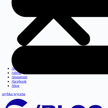
/portfolio
/oferta
/instagram
/facebook
/blog
szybka wycena