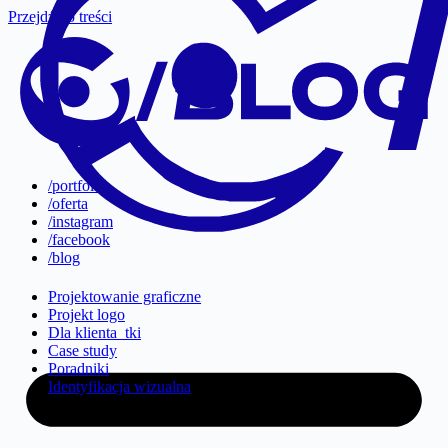
Przejdź do treści
/portfolio
/oferta
/instagram
/facebook
/blog
Projektowanie graficzne
Projekt logo
Dla klienta_tki
Case study
Poradniki
Identyfikacja wizualna