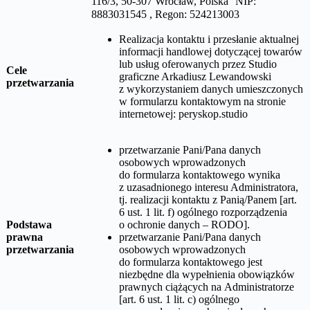
116/3, 50-307 Wrocław, Polska NIP:
8883031545 , Regon: 524213003
Realizacja kontaktu i przesłanie aktualnej
informacji handlowej dotyczącej towarów
lub usług oferowanych przez
Studio
Cele
graficzne Arkadiusz Lewandowski
przetwarzania
z wykorzystaniem danych umieszczonych
w formularzu kontaktowym na stronie
internetowej:
peryskop.studio
przetwarzanie Pani/Pana danych
osobowych wprowadzonych
do formularza kontaktowego wynika
z uzasadnionego interesu Administratora,
tj. realizacji kontaktu z Panią/Panem [art.
6 ust. 1 lit. f) ogólnego rozporządzenia
Podstawa
o ochronie danych – RODO].
prawna
przetwarzanie Pani/Pana danych
przetwarzania
osobowych wprowadzonych
do formularza kontaktowego jest
niezbędne dla wypełnienia obowiązków
prawnych ciążących na Administratorze
[art. 6 ust. 1 lit. c) ogólnego