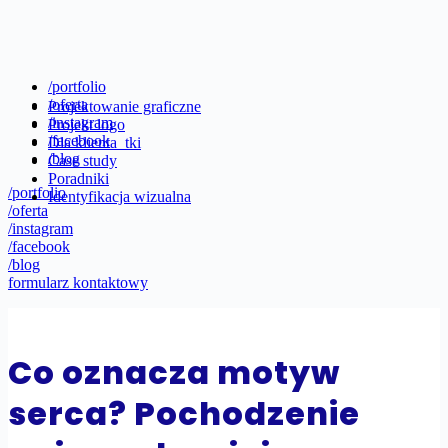
/portfolio
/oferta
Projektowanie graficzne
/instagram
Projekt logo
/facebook
Dla klienta_tki
/blog
Case study
Poradniki
/portfolio
Identyfikacja wizualna
/oferta
/instagram
/facebook
/blog
formularz kontaktowy
Co oznacza motyw
serca? Pochodzenie