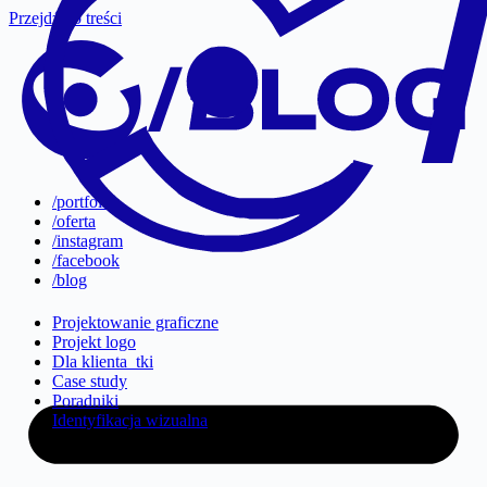
Przejdź do treści
/portfolio
/oferta
/instagram
/facebook
/blog
Projektowanie graficzne
Projekt logo
Dla klienta_tki
Case study
Poradniki
Identyfikacja wizualna