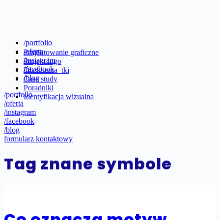
/portfolio
/oferta
Projektowanie graficzne
/instagram
Projekt logo
/facebook
Dla klienta_tki
/blog
Case study
Poradniki
/portfolio
Identyfikacja wizualna
/oferta
/instagram
/facebook
/blog
formularz kontaktowy
Tag
znane symbole
Co oznacza motyw