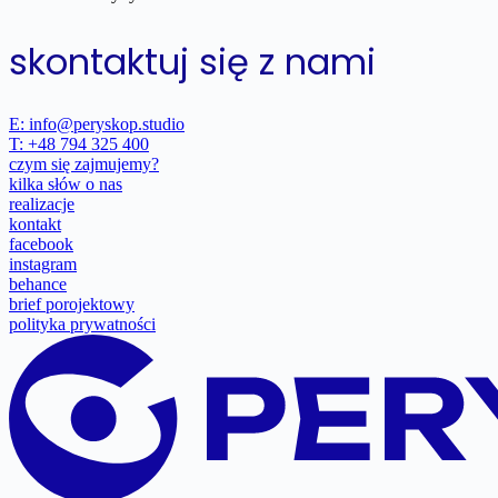
skontaktuj się z nami
E: info@peryskop.studio
T: +48 794 325 400
czym się zajmujemy?
kilka słów o nas
realizacje
kontakt
facebook
instagram
behance
brief porojektowy
polityka prywatności