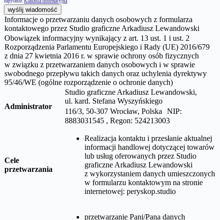
zapytanie.
Klauzula informacyjna
wyślij wiadomość
Informacje o przetwarzaniu danych osobowych z formularza
kontaktowego przez Studio graficzne Arkadiusz Lewandowski
Obowiązek informacyjny wynikający z art. 13 ust. 1 i ust. 2
Rozporządzenia Parlamentu Europejskiego i Rady (UE) 2016/679
z dnia 27 kwietnia 2016 r. w sprawie ochrony osób fizycznych
w związku z przetwarzaniem danych osobowych i w sprawie
swobodnego przepływu takich danych oraz uchylenia dyrektywy
95/46/WE (ogólne rozporządzenie o ochronie danych)
Studio graficzne Arkadiusz Lewandowski,
ul.
kard. Stefana Wyszyńskiego
Administrator
116/3, 50-307 Wrocław, Polska NIP:
8883031545 , Regon: 524213003
Realizacja kontaktu i przesłanie aktualnej
informacji handlowej dotyczącej towarów
lub usług oferowanych przez
Studio
Cele
graficzne Arkadiusz Lewandowski
przetwarzania
z wykorzystaniem danych umieszczonych
w formularzu kontaktowym na stronie
internetowej:
peryskop.studio
przetwarzanie Pani/Pana danych