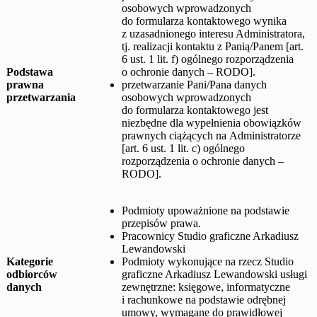
osobowych wprowadzonych
do formularza kontaktowego wynika
z uzasadnionego interesu Administratora,
tj. realizacji kontaktu z Panią/Panem [art.
6 ust. 1 lit. f) ogólnego rozporządzenia
Podstawa
o ochronie danych – RODO].
prawna
przetwarzanie Pani/Pana danych
przetwarzania
osobowych wprowadzonych
do formularza kontaktowego jest
niezbędne dla wypełnienia obowiązków
prawnych ciążących na Administratorze
[art. 6 ust. 1 lit. c) ogólnego
rozporządzenia o ochronie danych –
RODO].
Podmioty upoważnione na podstawie
przepisów prawa.
Pracownicy
Studio graficzne Arkadiusz
Lewandowski
Kategorie
Podmioty wykonujące na rzecz
Studio
odbiorców
graficzne Arkadiusz Lewandowski
usługi
danych
zewnętrzne: księgowe, informatyczne
i rachunkowe na podstawie odrębnej
umowy, wymagane do prawidłowej