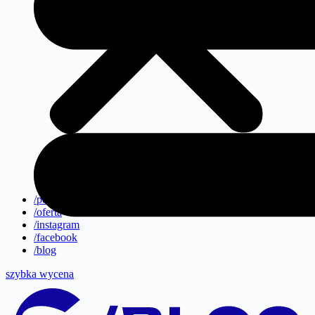
/portfolio
/oferta
/instagram
/facebook
/blog
szybka wycena