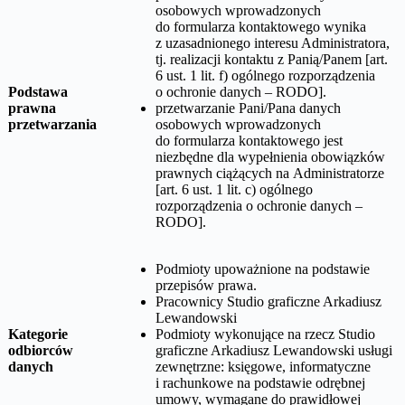
osobowych wprowadzonych
do formularza kontaktowego wynika
z uzasadnionego interesu Administratora,
tj. realizacji kontaktu z Panią/Panem [art.
6 ust. 1 lit. f) ogólnego rozporządzenia
Podstawa
o ochronie danych – RODO].
prawna
przetwarzanie Pani/Pana danych
przetwarzania
osobowych wprowadzonych
do formularza kontaktowego jest
niezbędne dla wypełnienia obowiązków
prawnych ciążących na Administratorze
[art. 6 ust. 1 lit. c) ogólnego
rozporządzenia o ochronie danych –
RODO].
Podmioty upoważnione na podstawie
przepisów prawa.
Pracownicy
Studio graficzne Arkadiusz
Lewandowski
Kategorie
Podmioty wykonujące na rzecz
Studio
odbiorców
graficzne Arkadiusz Lewandowski
usługi
danych
zewnętrzne: księgowe, informatyczne
i rachunkowe na podstawie odrębnej
umowy, wymagane do prawidłowej