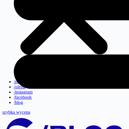
/portfolio
/oferta
/instagram
/facebook
/blog
szybka wycena