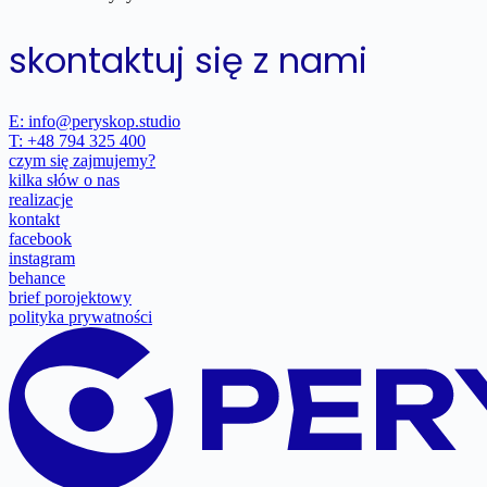
skontaktuj się z nami
E: info@peryskop.studio
T: +48 794 325 400
czym się zajmujemy?
kilka słów o nas
realizacje
kontakt
facebook
instagram
behance
brief porojektowy
polityka prywatności