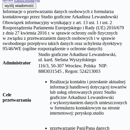
zapytanie.
Klauzula informacyjna
wyślij wiadomość
Informacje o przetwarzaniu danych osobowych z formularza
kontaktowego przez Studio graficzne Arkadiusz Lewandowski
Obowiązek informacyjny wynikający z art. 13 ust. 1 i ust. 2
Rozporządzenia Parlamentu Europejskiego i Rady (UE) 2016/679
z dnia 27 kwietnia 2016 r. w sprawie ochrony osób fizycznych
w związku z przetwarzaniem danych osobowych i w sprawie
swobodnego przepływu takich danych oraz uchylenia dyrektywy
95/46/WE (ogólne rozporządzenie o ochronie danych)
Studio graficzne Arkadiusz Lewandowski,
ul.
kard. Stefana Wyszyńskiego
Administrator
116/3, 50-307 Wrocław, Polska NIP:
8883031545 , Regon: 524213003
Realizacja kontaktu i przesłanie aktualnej
informacji handlowej dotyczącej towarów
lub usług oferowanych przez
Studio
Cele
graficzne Arkadiusz Lewandowski
przetwarzania
z wykorzystaniem danych umieszczonych
w formularzu kontaktowym na stronie
internetowej:
peryskop.studio
przetwarzanie Pani/Pana danych