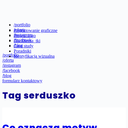
/portfolio
/oferta
Projektowanie graficzne
/instagram
Projekt logo
/facebook
Dla klienta_tki
/blog
Case study
Poradniki
/portfolio
Identyfikacja wizualna
/oferta
/instagram
/facebook
/blog
formularz kontaktowy
Tag
serduszko
Co oznacza motyw