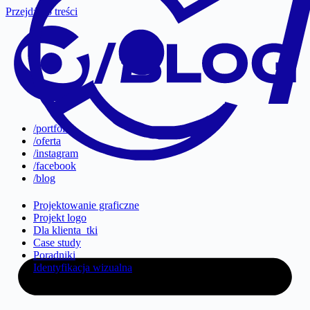
Przejdź do treści
/portfolio
/oferta
/instagram
/facebook
/blog
Projektowanie graficzne
Projekt logo
Dla klienta_tki
Case study
Poradniki
Identyfikacja wizualna