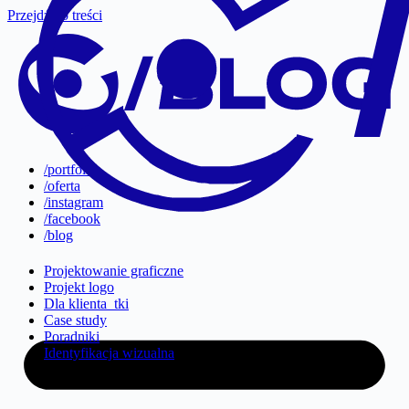
Przejdź do treści
/portfolio
/oferta
/instagram
/facebook
/blog
Projektowanie graficzne
Projekt logo
Dla klienta_tki
Case study
Poradniki
Identyfikacja wizualna