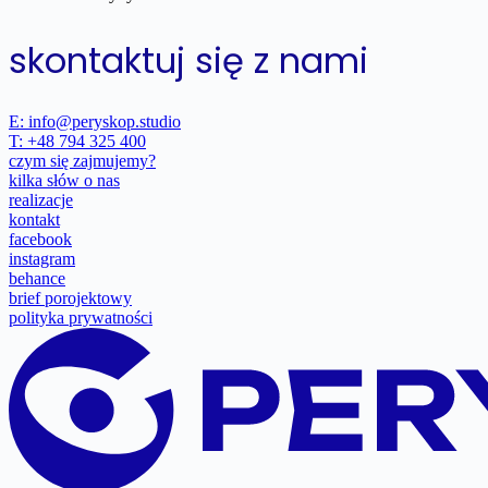
skontaktuj się z nami
E: info@peryskop.studio
T: +48 794 325 400
czym się zajmujemy?
kilka słów o nas
realizacje
kontakt
facebook
instagram
behance
brief porojektowy
polityka prywatności