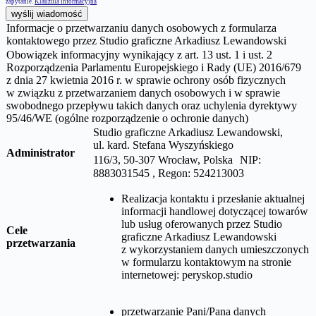
zapytanie.
Klauzula informacyjna
wyślij wiadomość
Informacje o przetwarzaniu danych osobowych z formularza
kontaktowego przez Studio graficzne Arkadiusz Lewandowski
Obowiązek informacyjny wynikający z art. 13 ust. 1 i ust. 2
Rozporządzenia Parlamentu Europejskiego i Rady (UE) 2016/679
z dnia 27 kwietnia 2016 r. w sprawie ochrony osób fizycznych
w związku z przetwarzaniem danych osobowych i w sprawie
swobodnego przepływu takich danych oraz uchylenia dyrektywy
95/46/WE (ogólne rozporządzenie o ochronie danych)
Studio graficzne Arkadiusz Lewandowski,
ul.
kard. Stefana Wyszyńskiego
Administrator
116/3, 50-307 Wrocław, Polska NIP:
8883031545 , Regon: 524213003
Realizacja kontaktu i przesłanie aktualnej
informacji handlowej dotyczącej towarów
lub usług oferowanych przez
Studio
Cele
graficzne Arkadiusz Lewandowski
przetwarzania
z wykorzystaniem danych umieszczonych
w formularzu kontaktowym na stronie
internetowej:
peryskop.studio
przetwarzanie Pani/Pana danych