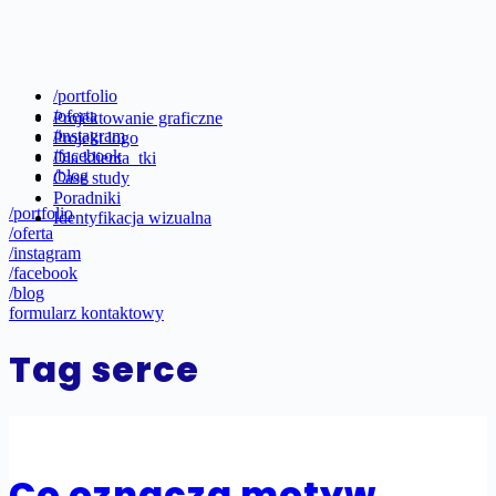
/portfolio
/oferta
Projektowanie graficzne
/instagram
Projekt logo
/facebook
Dla klienta_tki
/blog
Case study
Poradniki
/portfolio
Identyfikacja wizualna
/oferta
/instagram
/facebook
/blog
formularz kontaktowy
Tag
serce
Co oznacza motyw