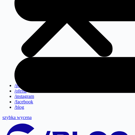
/portfolio
/oferta
/instagram
/facebook
/blog
szybka wycena