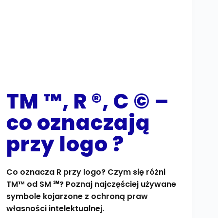
TM ™, R ®, C © –
co oznaczają
przy logo ?
Co oznacza R przy logo? Czym się różni
TM™ od SM ℠? Poznaj najczęściej używane
symbole kojarzone z ochroną praw
własności intelektualnej.