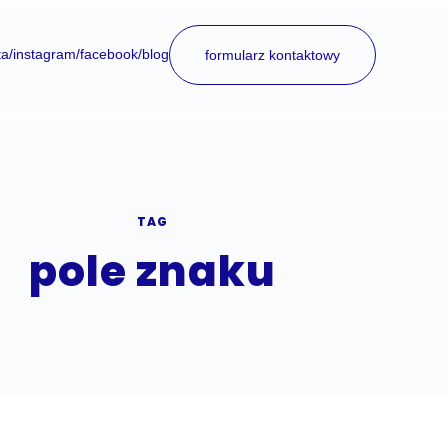
ta
/instagram
/facebook
/blog
formularz kontaktowy
TAG
pole znaku