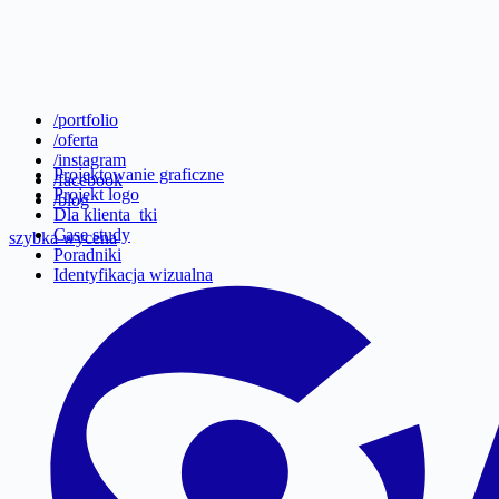
/portfolio
/oferta
/instagram
Projektowanie graficzne
/facebook
Projekt logo
/blog
Dla klienta_tki
Case study
szybka wycena
Poradniki
Identyfikacja wizualna