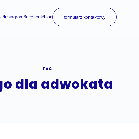
ta
/instagram
/facebook
/blog
formularz kontaktowy
TAG
go dla adwokata