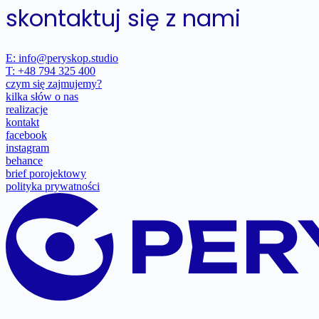
skontaktuj się z nami
E: info@peryskop.studio
T: +48 794 325 400
czym się zajmujemy?
kilka słów o nas
realizacje
kontakt
facebook
instagram
behance
brief porojektowy
polityka prywatności