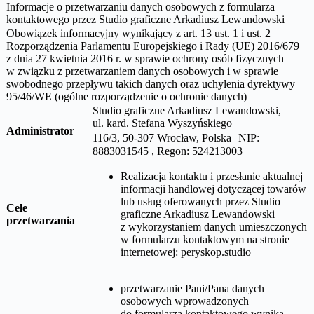
Informacje o przetwarzaniu danych osobowych z formularza
kontaktowego przez Studio graficzne Arkadiusz Lewandowski
Obowiązek informacyjny wynikający z art. 13 ust. 1 i ust. 2
Rozporządzenia Parlamentu Europejskiego i Rady (UE) 2016/679
z dnia 27 kwietnia 2016 r. w sprawie ochrony osób fizycznych
w związku z przetwarzaniem danych osobowych i w sprawie
swobodnego przepływu takich danych oraz uchylenia dyrektywy
95/46/WE (ogólne rozporządzenie o ochronie danych)
Studio graficzne Arkadiusz Lewandowski,
ul.
kard. Stefana Wyszyńskiego
Administrator
116/3, 50-307 Wrocław, Polska NIP:
8883031545 , Regon: 524213003
Realizacja kontaktu i przesłanie aktualnej
informacji handlowej dotyczącej towarów
lub usług oferowanych przez
Studio
Cele
graficzne Arkadiusz Lewandowski
przetwarzania
z wykorzystaniem danych umieszczonych
w formularzu kontaktowym na stronie
internetowej:
peryskop.studio
przetwarzanie Pani/Pana danych
osobowych wprowadzonych
do formularza kontaktowego wynika