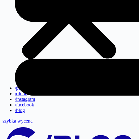
/portfolio
/oferta
/instagram
/facebook
/blog
szybka wycena