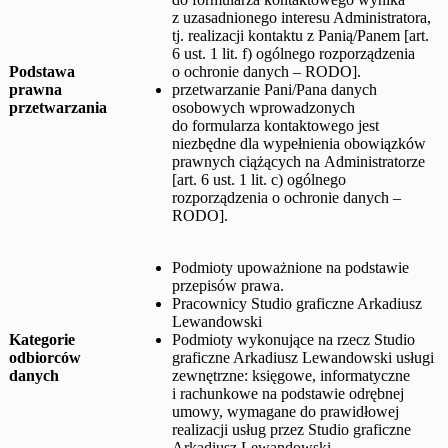
z uzasadnionego interesu Administratora,
tj. realizacji kontaktu z Panią/Panem [art.
6 ust. 1 lit. f) ogólnego rozporządzenia
Podstawa
o ochronie danych – RODO].
prawna
przetwarzanie Pani/Pana danych
przetwarzania
osobowych wprowadzonych
do formularza kontaktowego jest
niezbędne dla wypełnienia obowiązków
prawnych ciążących na Administratorze
[art. 6 ust. 1 lit. c) ogólnego
rozporządzenia o ochronie danych –
RODO].
Podmioty upoważnione na podstawie
przepisów prawa.
Pracownicy
Studio graficzne Arkadiusz
Lewandowski
Kategorie
Podmioty wykonujące na rzecz
Studio
odbiorców
graficzne Arkadiusz Lewandowski
usługi
danych
zewnętrzne: księgowe, informatyczne
i rachunkowe na podstawie odrębnej
umowy, wymagane do prawidłowej
realizacji usług przez
Studio graficzne
Arkadiusz Lewandowski