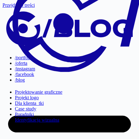
Przejdź do treści
/portfolio
/oferta
/instagram
/facebook
/blog
Projektowanie graficzne
Projekt logo
Dla klienta_tki
Case study
Poradniki
Identyfikacja wizualna