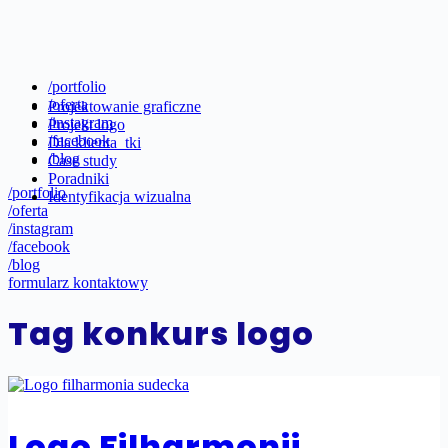
/portfolio
/oferta
Projektowanie graficzne
/instagram
Projekt logo
/facebook
Dla klienta_tki
/blog
Case study
Poradniki
/portfolio
Identyfikacja wizualna
/oferta
/instagram
/facebook
/blog
formularz kontaktowy
Tag
konkurs logo
Logo Filharmonii