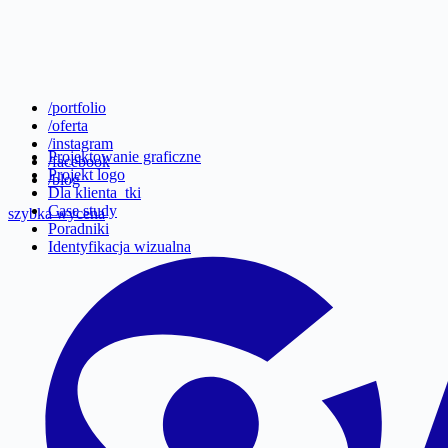
/portfolio
/oferta
/instagram
Projektowanie graficzne
/facebook
Projekt logo
/blog
Dla klienta_tki
Case study
szybka wycena
Poradniki
Identyfikacja wizualna