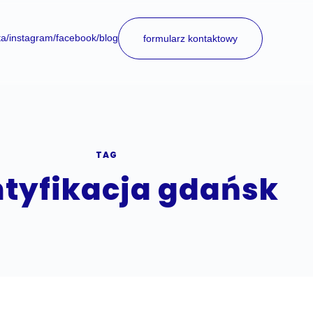
ta
/instagram
/facebook
/blog
formularz kontaktowy
TAG
ntyfikacja gdańsk