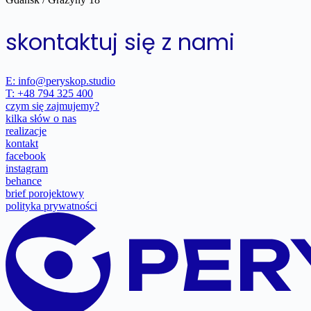
skontaktuj się z nami
E: info@peryskop.studio
T: +48 794 325 400
czym się zajmujemy?
kilka słów o nas
realizacje
kontakt
facebook
instagram
behance
brief porojektowy
polityka prywatności