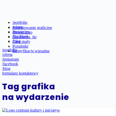
/portfolio
/oferta
Projektowanie graficzne
/instagram
Projekt logo
/facebook
Dla klienta_tki
/blog
Case study
Poradniki
/portfolio
Identyfikacja wizualna
/oferta
/instagram
/facebook
/blog
formularz kontaktowy
Tag
grafika
na wydarzenie