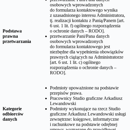
osobowych wprowadzonych
do formularza kontaktowego wynika
z uzasadnionego interesu Administratora,
tj. realizacji kontaktu z Panią/Panem [art.
6 ust. 1 lit. f) ogólnego rozporządzenia
Podstawa
o ochronie danych – RODO].
prawna
przetwarzanie Pani/Pana danych
przetwarzania
osobowych wprowadzonych
do formularza kontaktowego jest
niezbędne dla wypełnienia obowiązków
prawnych ciążących na Administratorze
[art. 6 ust. 1 lit. c) ogólnego
rozporządzenia o ochronie danych –
RODO].
Podmioty upoważnione na podstawie
przepisów prawa.
Pracownicy
Studio graficzne Arkadiusz
Lewandowski
Kategorie
Podmioty wykonujące na rzecz
Studio
odbiorców
graficzne Arkadiusz Lewandowski
usługi
danych
zewnętrzne: księgowe, informatyczne
i rachunkowe na podstawie odrębnej
umowy, wymagane do prawidłowej