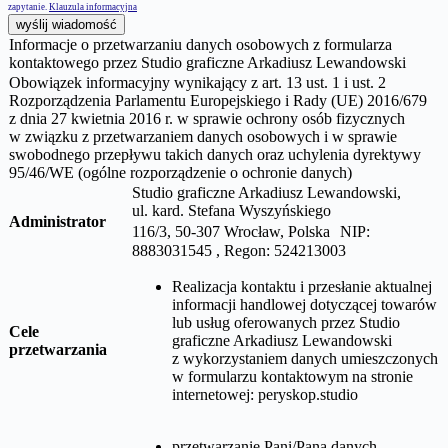
zapytanie.
Klauzula informacyjna
wyślij wiadomość
Informacje o przetwarzaniu danych osobowych z formularza
kontaktowego przez Studio graficzne Arkadiusz Lewandowski
Obowiązek informacyjny wynikający z art. 13 ust. 1 i ust. 2
Rozporządzenia Parlamentu Europejskiego i Rady (UE) 2016/679
z dnia 27 kwietnia 2016 r. w sprawie ochrony osób fizycznych
w związku z przetwarzaniem danych osobowych i w sprawie
swobodnego przepływu takich danych oraz uchylenia dyrektywy
95/46/WE (ogólne rozporządzenie o ochronie danych)
Studio graficzne Arkadiusz Lewandowski,
ul.
kard. Stefana Wyszyńskiego
Administrator
116/3, 50-307 Wrocław, Polska NIP:
8883031545 , Regon: 524213003
Realizacja kontaktu i przesłanie aktualnej
informacji handlowej dotyczącej towarów
lub usług oferowanych przez
Studio
Cele
graficzne Arkadiusz Lewandowski
przetwarzania
z wykorzystaniem danych umieszczonych
w formularzu kontaktowym na stronie
internetowej:
peryskop.studio
przetwarzanie Pani/Pana danych