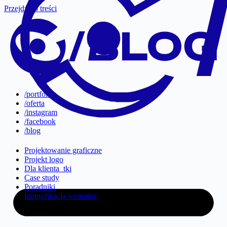
Przejdź do treści
/portfolio
/oferta
/instagram
/facebook
/blog
Projektowanie graficzne
Projekt logo
Dla klienta_tki
Case study
Poradniki
Identyfikacja wizualna