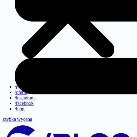
/portfolio
/oferta
/instagram
/facebook
/blog
szybka wycena