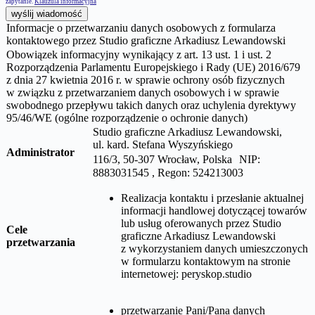
zapytanie.
Klauzula informacyjna
wyślij wiadomość
Informacje o przetwarzaniu danych osobowych z formularza
kontaktowego przez Studio graficzne Arkadiusz Lewandowski
Obowiązek informacyjny wynikający z art. 13 ust. 1 i ust. 2
Rozporządzenia Parlamentu Europejskiego i Rady (UE) 2016/679
z dnia 27 kwietnia 2016 r. w sprawie ochrony osób fizycznych
w związku z przetwarzaniem danych osobowych i w sprawie
swobodnego przepływu takich danych oraz uchylenia dyrektywy
95/46/WE (ogólne rozporządzenie o ochronie danych)
Studio graficzne Arkadiusz Lewandowski,
ul.
kard. Stefana Wyszyńskiego
Administrator
116/3, 50-307 Wrocław, Polska NIP:
8883031545 , Regon: 524213003
Realizacja kontaktu i przesłanie aktualnej
informacji handlowej dotyczącej towarów
lub usług oferowanych przez
Studio
Cele
graficzne Arkadiusz Lewandowski
przetwarzania
z wykorzystaniem danych umieszczonych
w formularzu kontaktowym na stronie
internetowej:
peryskop.studio
przetwarzanie Pani/Pana danych