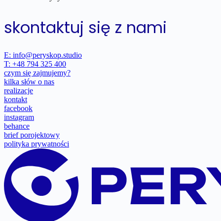
skontaktuj się z nami
E: info@peryskop.studio
T: +48 794 325 400
czym się zajmujemy?
kilka słów o nas
realizacje
kontakt
facebook
instagram
behance
brief porojektowy
polityka prywatności