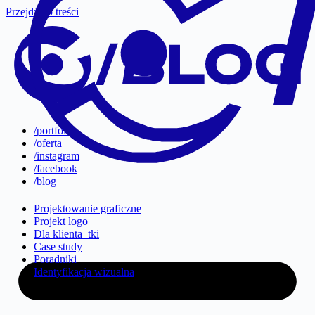
Przejdź do treści
/portfolio
/oferta
/instagram
/facebook
/blog
Projektowanie graficzne
Projekt logo
Dla klienta_tki
Case study
Poradniki
Identyfikacja wizualna