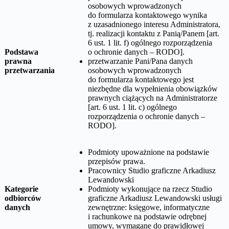
osobowych wprowadzonych
do formularza kontaktowego wynika
z uzasadnionego interesu Administratora,
tj. realizacji kontaktu z Panią/Panem [art.
6 ust. 1 lit. f) ogólnego rozporządzenia
Podstawa
o ochronie danych – RODO].
prawna
przetwarzanie Pani/Pana danych
przetwarzania
osobowych wprowadzonych
do formularza kontaktowego jest
niezbędne dla wypełnienia obowiązków
prawnych ciążących na Administratorze
[art. 6 ust. 1 lit. c) ogólnego
rozporządzenia o ochronie danych –
RODO].
Podmioty upoważnione na podstawie
przepisów prawa.
Pracownicy
Studio graficzne Arkadiusz
Lewandowski
Kategorie
Podmioty wykonujące na rzecz
Studio
odbiorców
graficzne Arkadiusz Lewandowski
usługi
danych
zewnętrzne: księgowe, informatyczne
i rachunkowe na podstawie odrębnej
umowy, wymagane do prawidłowej