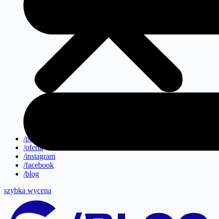
/portfolio
/oferta
/instagram
/facebook
/blog
szybka wycena