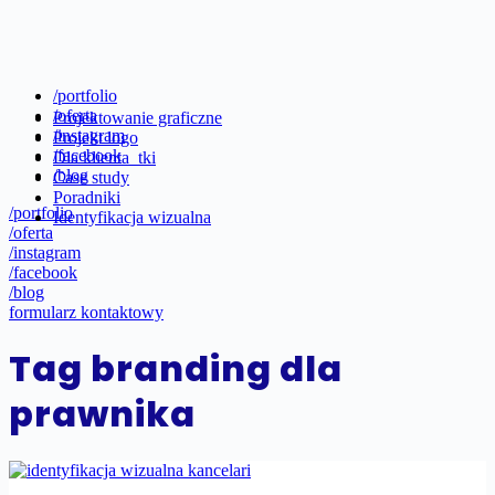
/portfolio
/oferta
Projektowanie graficzne
/instagram
Projekt logo
/facebook
Dla klienta_tki
/blog
Case study
Poradniki
/portfolio
Identyfikacja wizualna
/oferta
/instagram
/facebook
/blog
formularz kontaktowy
Tag
branding dla
prawnika