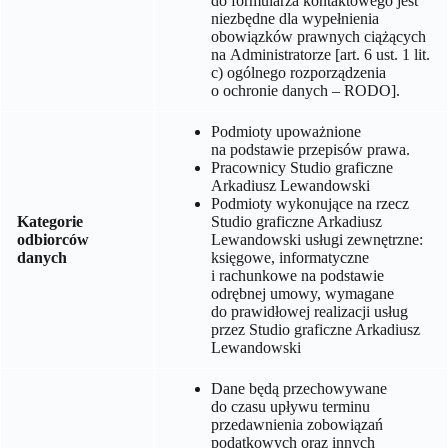
do formularza kontaktowego jest
niezbędne dla wypełnienia
obowiązków prawnych ciążących
na Administratorze [art. 6 ust. 1 lit.
c) ogólnego rozporządzenia
o ochronie danych – RODO].
Podmioty upoważnione
na podstawie przepisów prawa.
Pracownicy
Studio graficzne
Arkadiusz Lewandowski
Podmioty wykonujące na rzecz
Kategorie
Studio graficzne Arkadiusz
odbiorców
Lewandowski
usługi zewnętrzne:
danych
księgowe, informatyczne
i rachunkowe na podstawie
odrębnej umowy, wymagane
do prawidłowej realizacji usług
przez
Studio graficzne Arkadiusz
Lewandowski
Dane będą przechowywane
do czasu upływu terminu
przedawnienia zobowiązań
podatkowych oraz innych