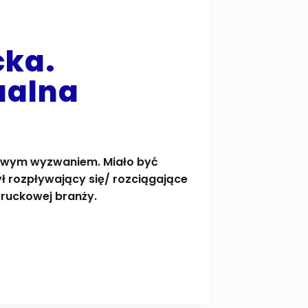
cka.
ualna
ekawym wyzwaniem. Miało być
rozpływający się/ rozciągające
 truckowej branży.