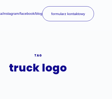
ta
/instagram
/facebook
/blog
formularz kontaktowy
TAG
truck logo