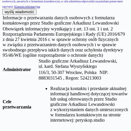
osobowych, zawartych w formularzu kontaktowym, w celu udzielenia odpowiedzi na przesłane przeze mnie
zapytanie.
Klauzula informacyjna
wyślij wiadomość
Informacje o przetwarzaniu danych osobowych z formularza
kontaktowego przez Studio graficzne Arkadiusz Lewandowski
Obowiązek informacyjny wynikający z art. 13 ust. 1 i ust. 2
Rozporządzenia Parlamentu Europejskiego i Rady (UE) 2016/679
z dnia 27 kwietnia 2016 r. w sprawie ochrony osób fizycznych
w związku z przetwarzaniem danych osobowych i w sprawie
swobodnego przepływu takich danych oraz uchylenia dyrektywy
95/46/WE (ogólne rozporządzenie o ochronie danych)
Studio graficzne Arkadiusz Lewandowski,
ul.
kard. Stefana Wyszyńskiego
Administrator
116/3, 50-307 Wrocław, Polska NIP:
8883031545 , Regon: 524213003
Realizacja kontaktu i przesłanie aktualnej
informacji handlowej dotyczącej towarów
lub usług oferowanych przez
Studio
Cele
graficzne Arkadiusz Lewandowski
przetwarzania
z wykorzystaniem danych umieszczonych
w formularzu kontaktowym na stronie
internetowej:
peryskop.studio