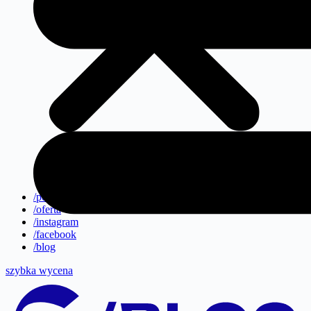
/portfolio
/oferta
/instagram
/facebook
/blog
szybka wycena