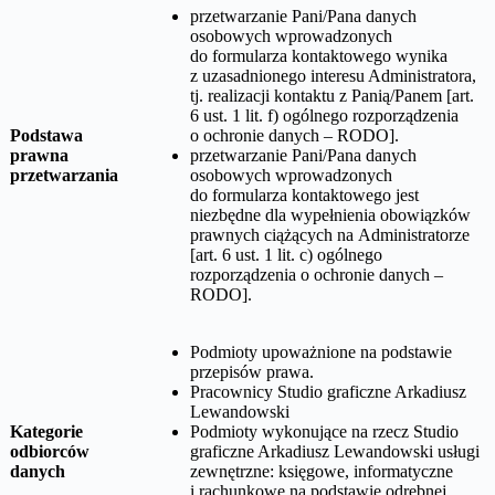
przetwarzanie Pani/Pana danych
osobowych wprowadzonych
do formularza kontaktowego wynika
z uzasadnionego interesu Administratora,
tj. realizacji kontaktu z Panią/Panem [art.
6 ust. 1 lit. f) ogólnego rozporządzenia
Podstawa
o ochronie danych – RODO].
prawna
przetwarzanie Pani/Pana danych
przetwarzania
osobowych wprowadzonych
do formularza kontaktowego jest
niezbędne dla wypełnienia obowiązków
prawnych ciążących na Administratorze
[art. 6 ust. 1 lit. c) ogólnego
rozporządzenia o ochronie danych –
RODO].
Podmioty upoważnione na podstawie
przepisów prawa.
Pracownicy
Studio graficzne Arkadiusz
Lewandowski
Kategorie
Podmioty wykonujące na rzecz
Studio
odbiorców
graficzne Arkadiusz Lewandowski
usługi
danych
zewnętrzne: księgowe, informatyczne
i rachunkowe na podstawie odrębnej