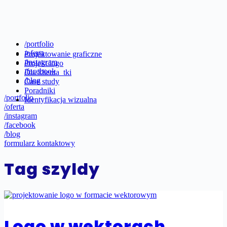
/portfolio
/oferta
Projektowanie graficzne
/instagram
Projekt logo
/facebook
Dla klienta_tki
/blog
Case study
Poradniki
/portfolio
Identyfikacja wizualna
/oferta
/instagram
/facebook
/blog
formularz kontaktowy
Tag
szyldy
Logo w wektorach.