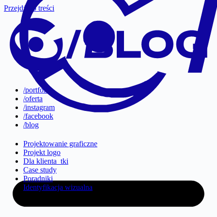
Przejdź do treści
/portfolio
/oferta
/instagram
/facebook
/blog
Projektowanie graficzne
Projekt logo
Dla klienta_tki
Case study
Poradniki
Identyfikacja wizualna