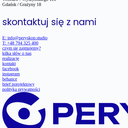
Gdańsk / Grażyny 18
skontaktuj się z nami
E: info@peryskop.studio
T: +48 794 325 400
czym się zajmujemy?
kilka słów o nas
realizacje
kontakt
facebook
instagram
behance
brief porojektowy
polityka prywatności