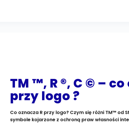
TM ™, R ®, C © – c
przy logo ?
Co oznacza R przy logo? Czym się różni TM™ od S
symbole kojarzone z ochroną praw własności intel