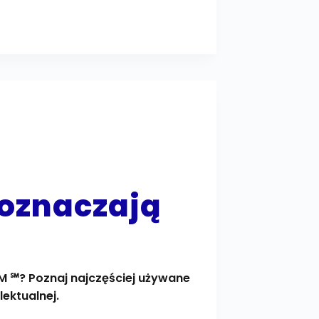
o oznaczają
M ℠? Poznaj najczęściej używane
ektualnej.