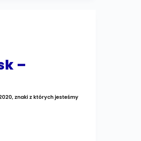
sk –
0
020, znaki z których jesteśmy