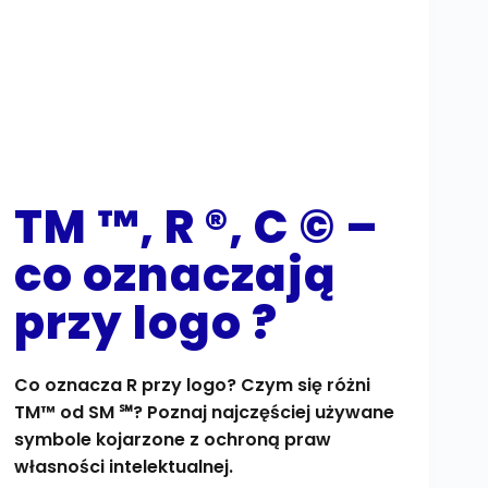
TM ™, R ®, C © –
co oznaczają
przy logo ?
Co oznacza R przy logo? Czym się różni
TM™ od SM ℠? Poznaj najczęściej używane
symbole kojarzone z ochroną praw
własności intelektualnej.