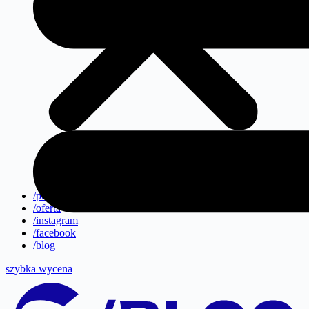
/portfolio
/oferta
/instagram
/facebook
/blog
szybka wycena