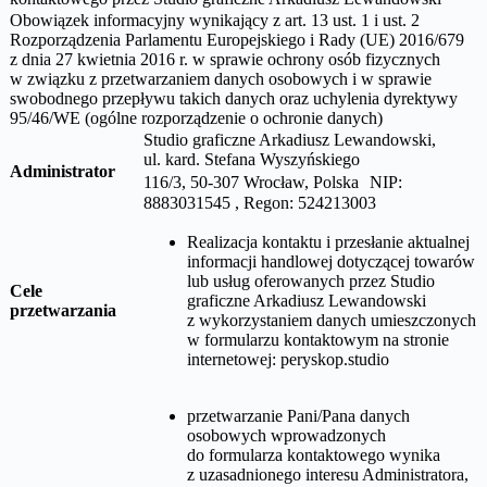
Obowiązek informacyjny wynikający z art. 13 ust. 1 i ust. 2
Rozporządzenia Parlamentu Europejskiego i Rady (UE) 2016/679
z dnia 27 kwietnia 2016 r. w sprawie ochrony osób fizycznych
w związku z przetwarzaniem danych osobowych i w sprawie
swobodnego przepływu takich danych oraz uchylenia dyrektywy
95/46/WE (ogólne rozporządzenie o ochronie danych)
Studio graficzne Arkadiusz Lewandowski,
ul.
kard. Stefana Wyszyńskiego
Administrator
116/3, 50-307 Wrocław, Polska NIP:
8883031545 , Regon: 524213003
Realizacja kontaktu i przesłanie aktualnej
informacji handlowej dotyczącej towarów
lub usług oferowanych przez
Studio
Cele
graficzne Arkadiusz Lewandowski
przetwarzania
z wykorzystaniem danych umieszczonych
w formularzu kontaktowym na stronie
internetowej:
peryskop.studio
przetwarzanie Pani/Pana danych
osobowych wprowadzonych
do formularza kontaktowego wynika
z uzasadnionego interesu Administratora,