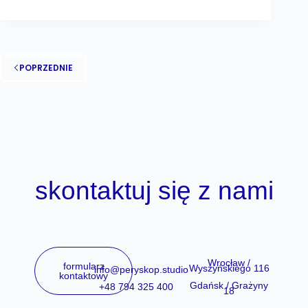
POPRZEDNIE
skontaktuj się z nami
Wrocław /
formularz
Wyszyńskiego 116
info@peryskop.studio
kontaktowy
Gdańsk / Grażyny
+48 794 325 400
18