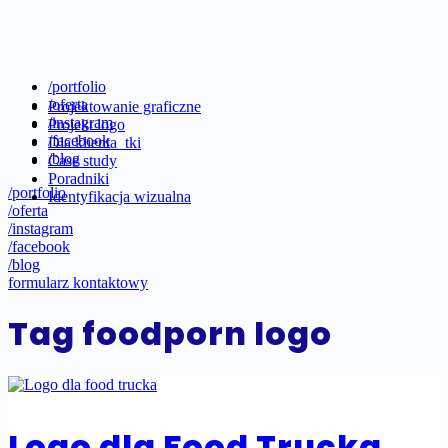
/portfolio
/oferta
Projektowanie graficzne
/instagram
Projekt logo
/facebook
Dla klienta_tki
/blog
Case study
Poradniki
/portfolio
Identyfikacja wizualna
/oferta
/instagram
/facebook
/blog
formularz kontaktowy
Tag
foodporn logo
Logo dla Food Trucka.