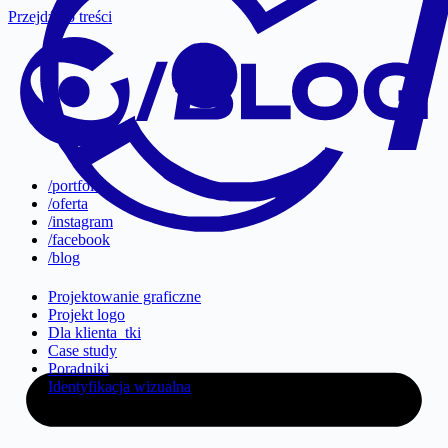
Przejdź do treści
/portfolio
/oferta
/instagram
/facebook
/blog
Projektowanie graficzne
Projekt logo
Dla klienta_tki
Case study
Poradniki
Identyfikacja wizualna