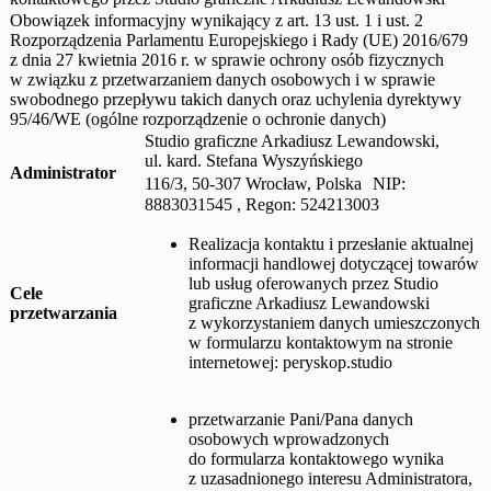
Obowiązek informacyjny wynikający z art. 13 ust. 1 i ust. 2
Rozporządzenia Parlamentu Europejskiego i Rady (UE) 2016/679
z dnia 27 kwietnia 2016 r. w sprawie ochrony osób fizycznych
w związku z przetwarzaniem danych osobowych i w sprawie
swobodnego przepływu takich danych oraz uchylenia dyrektywy
95/46/WE (ogólne rozporządzenie o ochronie danych)
Studio graficzne Arkadiusz Lewandowski,
ul.
kard. Stefana Wyszyńskiego
Administrator
116/3, 50-307 Wrocław, Polska NIP:
8883031545 , Regon: 524213003
Realizacja kontaktu i przesłanie aktualnej
informacji handlowej dotyczącej towarów
lub usług oferowanych przez
Studio
Cele
graficzne Arkadiusz Lewandowski
przetwarzania
z wykorzystaniem danych umieszczonych
w formularzu kontaktowym na stronie
internetowej:
peryskop.studio
przetwarzanie Pani/Pana danych
osobowych wprowadzonych
do formularza kontaktowego wynika
z uzasadnionego interesu Administratora,