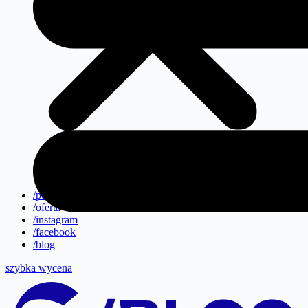
/portfolio
/oferta
/instagram
/facebook
/blog
szybka wycena