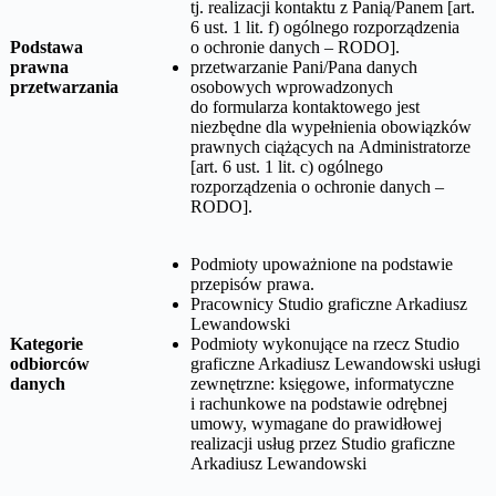
tj. realizacji kontaktu z Panią/Panem [art.
6 ust. 1 lit. f) ogólnego rozporządzenia
Podstawa
o ochronie danych – RODO].
prawna
przetwarzanie Pani/Pana danych
przetwarzania
osobowych wprowadzonych
do formularza kontaktowego jest
niezbędne dla wypełnienia obowiązków
prawnych ciążących na Administratorze
[art. 6 ust. 1 lit. c) ogólnego
rozporządzenia o ochronie danych –
RODO].
Podmioty upoważnione na podstawie
przepisów prawa.
Pracownicy
Studio graficzne Arkadiusz
Lewandowski
Kategorie
Podmioty wykonujące na rzecz
Studio
odbiorców
graficzne Arkadiusz Lewandowski
usługi
danych
zewnętrzne: księgowe, informatyczne
i rachunkowe na podstawie odrębnej
umowy, wymagane do prawidłowej
realizacji usług przez
Studio graficzne
Arkadiusz Lewandowski