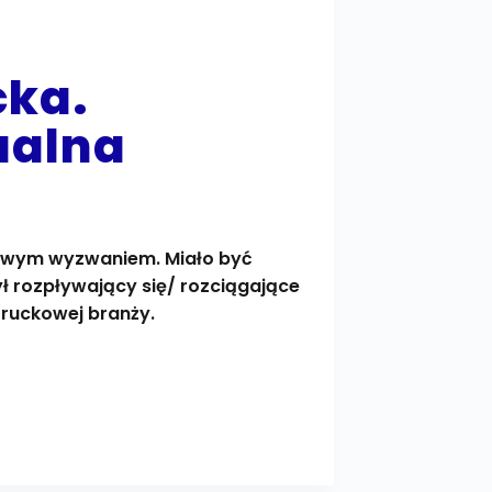
cka.
ualna
ekawym wyzwaniem. Miało być
rozpływający się/ rozciągające
 truckowej branży.