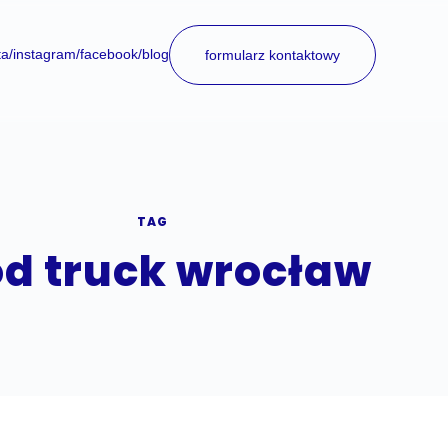
ta
/instagram
/facebook
/blog
formularz kontaktowy
TAG
od truck wrocław