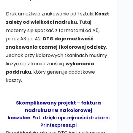
Druk umożliwia znakowanie od 1 sztuki.
Koszt
zależy od wielkości nadruku.
Tutaj
możemy się spotkać z formatami od A5,
przez A3 po A2.
DTG daje możliwość
znakowania czarnej i kolorowej odzieży
.
Jednak przy kolorowych tkaninach musimy
liczyć się z koniecznością
wykonania
poddruku
, który generuje dodatkowe
koszty.
Skomplikowany projekt – faktura
nadruku DTG na kolorowej
koszulce.
Fot. dzięki uprzejmości drukarni
Printexpress.pl
Brzmi idealnie, ale czy DTG jest najlepszym