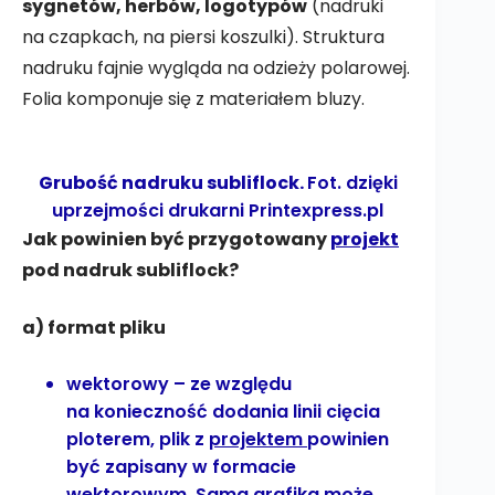
sygnetów, herbów, logotypów
(nadruki
na czapkach, na piersi koszulki). Struktura
nadruku fajnie wygląda na odzieży polarowej.
Folia komponuje się z materiałem bluzy.
Grubość nadruku subliflock.
Fot. dzięki
uprzejmości drukarni
Printexpress.pl
Jak powinien być przygotowany
projekt
pod nadruk subliflock?
a) format pliku
wektorowy – ze względu
na konieczność dodania linii cięcia
ploterem, plik z
projektem
powinien
być zapisany w formacie
wektorowym. Sama grafika może