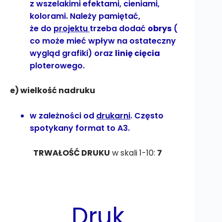
z wszelakimi efektami, cieniami,
kolorami. Należy pamiętać,
że do
projektu
trzeba dodać
obrys
(
co może mieć wpływ na ostateczny
wygląd grafiki) oraz
linię cięcia
ploterowego.
e) wielkość nadruku
w zależności od
drukarni
. Często
spotykany format to A3.
TRWAŁOŚĆ DRUKU
w skali 1-10:
7
Druk