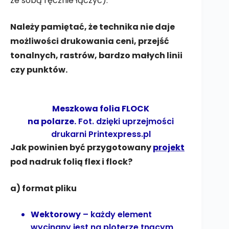
ze sobą ręcznie łączyć).
Należy pamiętać, że technika nie daje
możliwości drukowania ceni, przejść
tonalnych, rastrów, bardzo małych linii
czy punktów.
Meszkowa folia FLOCK
na polarze.
Fot. dzięki uprzejmości
drukarni
Printexpress.pl
Jak powinien być przygotowany
projekt
pod nadruk folią flex i flock?
a) format pliku
Wektorowy
– każdy element
wycinany jest na ploterze tnącym,